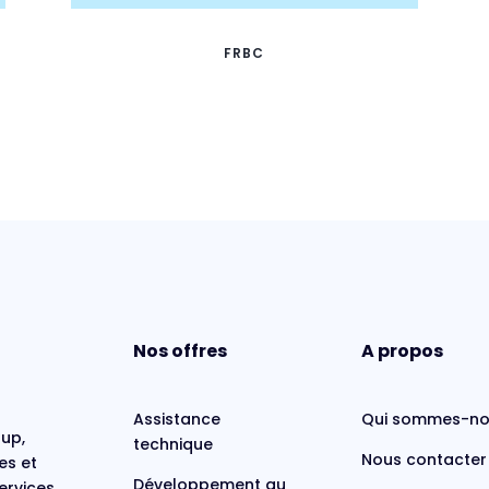
FRBC
Nos offres
A propos
Assistance
Qui sommes-no
oup,
technique
Nous contacter
es et
Développement au
ervices