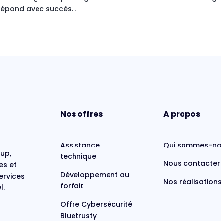
répond avec succès...
Nos offres
A propos
Assistance
Qui sommes-no
oup,
technique
Nous contacter
es et
Développement au
ervices
Nos réalisation
forfait
l.
Offre Cybersécurité
Bluetrusty