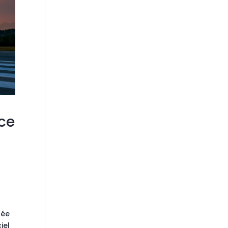
ce
sée
iel